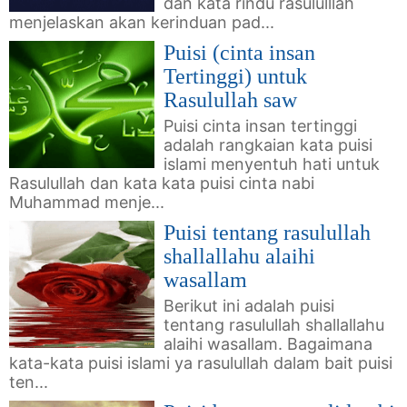
dan kata rindu rasululllah
menjelaskan akan kerinduan pad...
Puisi (cinta insan
Tertinggi) untuk
Rasulullah saw
Puisi cinta insan tertinggi
adalah rangkaian kata puisi
islami menyentuh hati untuk
Rasulullah dan kata kata puisi cinta nabi
Muhammad menje...
Puisi tentang rasulullah
shallallahu alaihi
wasallam
Berikut ini adalah puisi
tentang rasulullah shallallahu
alaihi wasallam. Bagaimana
kata-kata puisi islami ya rasulullah dalam bait puisi
ten...