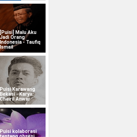
[Puisi] Malu Aku
Jadi Orang
Indonesia - Taufiq
Ismail
Puisi Karawang
Bekasi - Karya:
Chairil Anwar
Puisi kolaborasi
tentang obsesi