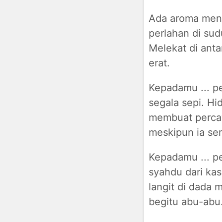
Ada aroma meng
perlahan di sud
Melekat di anta
erat.
Kepadamu ... pem
segala sepi. Hi
membuat percaya
meskipun ia se
Kepadamu ... pe
syahdu dari ka
langit di dada 
begitu abu-abu