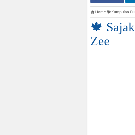
Home
Kumpulan-Pui
🍁 Sajak
Zee