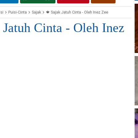
si
Puisi-Cinta
Sajak
🍁 Sajak Jatuh Cinta - Oleh Inez Zee
 Jatuh Cinta - Oleh Inez