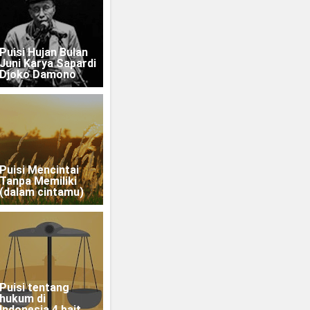
Puisi Hujan Bulan
Juni Karya Sapardi
Djoko Damono
Puisi Mencintai
Tanpa Memiliki
(dalam cintamu)
Puisi tentang
hukum di
Indonesia 4 bait