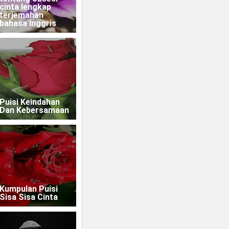
cinta lengkap
terjemahan
bahasa Inggris
Puisi Keindahan
Dan Kebersamaan
Kumpulan Puisi
Sisa Sisa Cinta