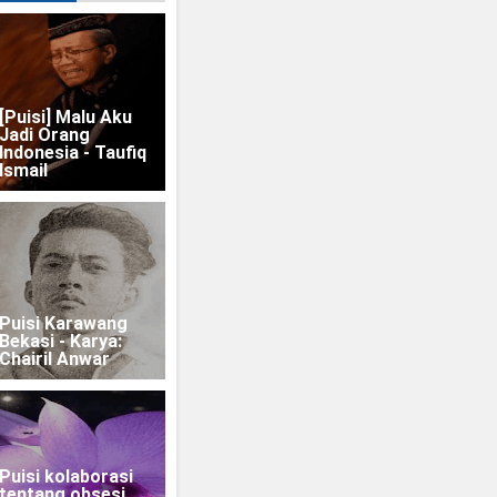
[Puisi] Malu Aku
Jadi Orang
Indonesia - Taufiq
Ismail
Puisi Karawang
Bekasi - Karya:
Chairil Anwar
Puisi kolaborasi
tentang obsesi