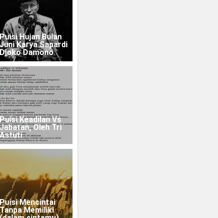
Puisi Hujan Bulan
Juni Karya Sapardi
Djoko Damono
Puisi Keadilan Vs
Jabatan, Oleh Tri
Astuti
Puisi Mencintai
Tanpa Memiliki
(dalam cintamu)