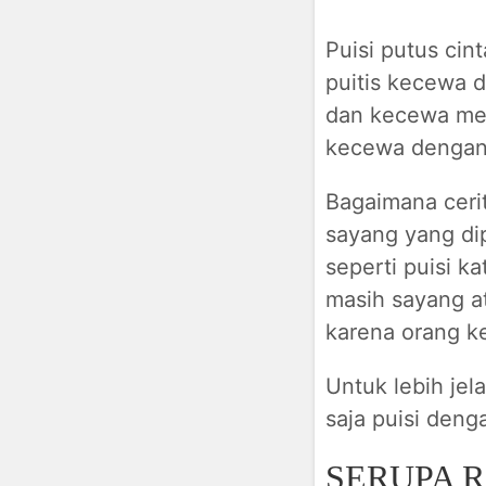
Puisi putus cin
puitis kecewa d
dan kecewa men
kecewa dengan
Bagaimana cerit
sayang yang dip
seperti puisi ka
masih sayang at
karena orang ke
Untuk lebih jel
saja puisi denga
SERUPA R