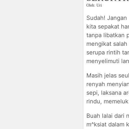
Oleh: Uri
Sudah! Jangan l
kita sepakat ha
tanpa libatkan 
mengikat salah 
serupa rintih ta
menyelimuti la
Masih jelas seu
renyah menyiang
sepi, laksana a
rindu, memeluk 
Buah lalai dari
m^ksiat dalam k