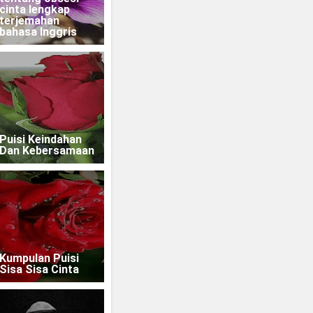
cinta lengkap
terjemahan
bahasa Inggris
Puisi Keindahan
Dan Kebersamaan
Kumpulan Puisi
Sisa Sisa Cinta