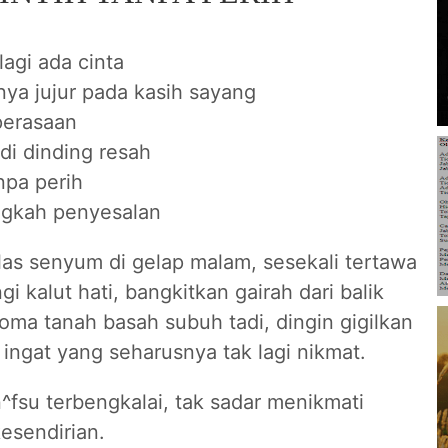
agi ada cinta
nya jujur pada kasih sayang
perasaan
di dinding resah
npa perih
ngkah penyesalan
las senyum di gelap malam, sesekali tertawa
i kalut hati, bangkitkan gairah dari balik
roma tanah basah subuh tadi, dingin gigilkan
ingat yang seharusnya tak lagi nikmat.
 n^fsu terbengkalai, tak sadar menikmati
esendirian.