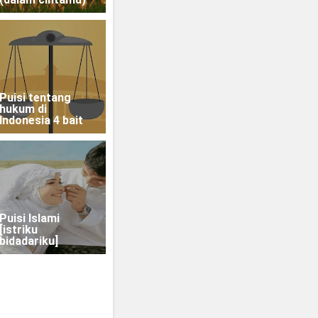
Puisi tentang
hukum di
Indonesia 4 bait
Puisi Islami
[istriku
bidadariku]