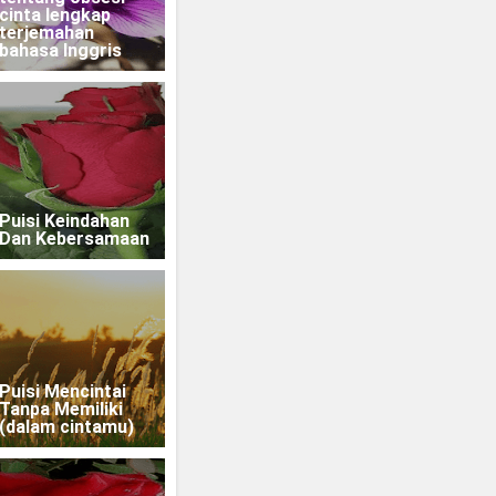
cinta lengkap
terjemahan
bahasa Inggris
Puisi Keindahan
Dan Kebersamaan
Puisi Mencintai
Tanpa Memiliki
(dalam cintamu)