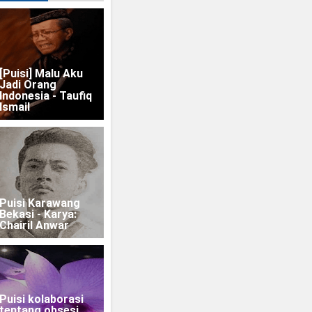
[Puisi] Malu Aku
Jadi Orang
Indonesia - Taufiq
Ismail
Puisi Karawang
Bekasi - Karya:
Chairil Anwar
Puisi kolaborasi
tentang obsesi