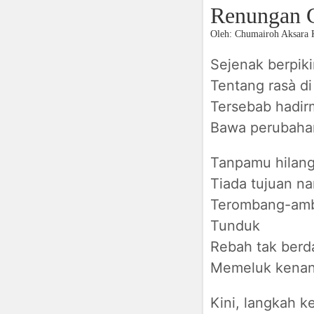
Renungan C
Oleh: Chumairoh Aksara
Sejenak berpiki
Tentang rasà di
Tersebab hadir
Bawa perubahan
Tanpamu hilang
Tiada tujuan na
Terombang-ambi
Tunduk
Rebah tak berd
Memeluk kenan
Kini, langkah k