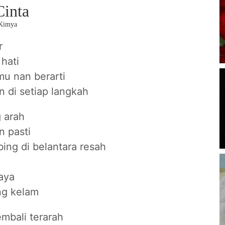
inta
 Kimya
r
 hati
mu nan berarti
 di setiap langkah
 arah
n pasti
ng di belantara resah
aya
g kelam
embali terarah