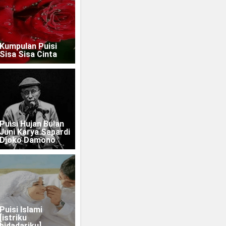
Kumpulan Puisi
Sisa Sisa Cinta
Puisi Hujan Bulan
Juni Karya Sapardi
Djoko Damono
Puisi Islami
[istriku
bidadariku]