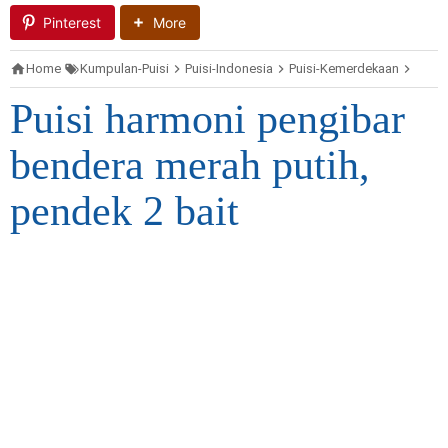
Pinterest
More
Home
Kumpulan-Puisi
Puisi-Indonesia
Puisi-Kemerdekaan
Puisi
Puisi harmoni pengibar
bendera merah putih,
pendek 2 bait