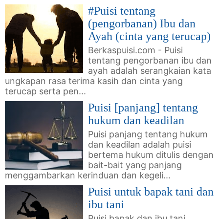
#Puisi tentang
(pengorbanan) Ibu dan
Ayah (cinta yang terucap)
Berkaspuisi.com - Puisi
tentang pengorbanan ibu dan
ayah adalah serangkaian kata
ungkapan rasa terima kasih dan cinta yang
terucap serta pen...
Puisi [panjang] tentang
hukum dan keadilan
Puisi panjang tentang hukum
dan keadilan adalah puisi
bertema hukum ditulis dengan
bait-bait yang panjang
menggambarkan kerinduan dan kegeli...
Puisi untuk bapak tani dan
ibu tani
Puisi bapak dan ibu tani