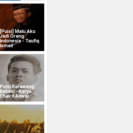
n
Puisi perjuangan Soekarno untuk bangsa Indonesia
[Puisi] Malu Aku
Jadi Orang
Indonesia - Taufiq
Ismail
Puisi Karawang
Bekasi - Karya:
Chairil Anwar