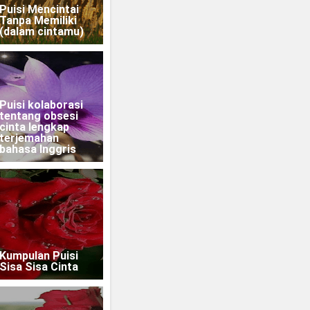
Puisi Mencintai
Tanpa Memiliki
(dalam cintamu)
Puisi kolaborasi
tentang obsesi
cinta lengkap
terjemahan
bahasa Inggris
Kumpulan Puisi
Sisa Sisa Cinta