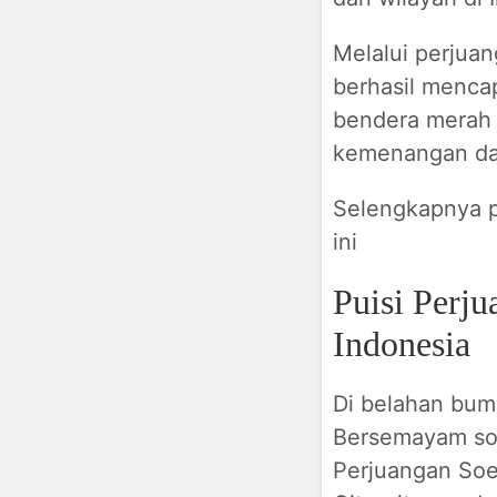
Melalui perjuan
berhasil menca
bendera merah 
kemenangan dan
Selengkapnya pu
ini
Puisi Perj
Indonesia
Di belahan bumi
Bersemayam so
Perjuangan Soe