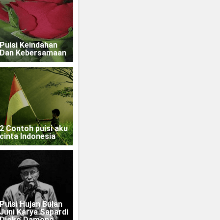
Puisi Keindahan
Dan Kebersamaan
2 Contoh puisi aku
cinta Indonesia
Puisi Hujan Bulan
Juni Karya Sapardi
Djoko Damono