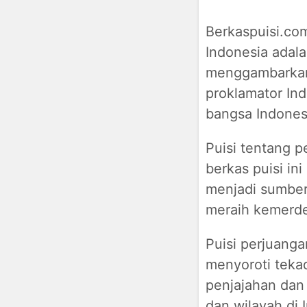
Berkaspuisi.co
Indonesia adala
menggambarkan
proklamator In
bangsa Indones
Puisi tentang p
berkas puisi in
menjadi sumber
meraih kemerd
Puisi perjuanga
menyoroti teka
penjajahan dan
dan wilayah di 