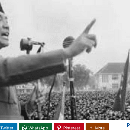
P
Twitter
WhatsApp
Pinterest
More