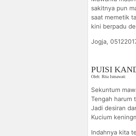
sakitnya pun ma
saat memetik t
kini berpadu de
Jogja, 0512201
PUISI KAN
Oleh: Rita Ismawati
Sekuntum mawa
Tengah harum 
Jadi desiran d
Kucium kening
Indahnya kita t