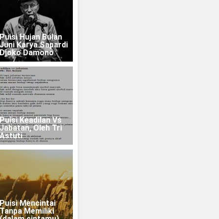
Puisi Hujan Bulan
Juni Karya Sapardi
Djoko Damono
Puisi Keadilan Vs
Jabatan, Oleh Tri
Astuti
Puisi Mencintai
Tanpa Memiliki
(dalam cintamu)