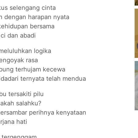
us selengang cinta
n dengan harapan nyata
kehidupan bersama
ci dan abadi
meluluhkan logika
engoyak rasa
bung terhujam kecewa
idadari ternyata telah mendua
u tersakiti pilu
akah salahku?
 tersambar perihnya kenyataan
rjana hati
 tergenggam