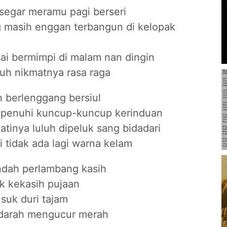
egar meramu pagi berseri
g masih enggan terbangun di kelopak
sai bermimpi di malam nan dingin
uh nikmatnya rasa raga
berlenggang bersiul
dipenuhi kuncup-kuncup kerinduan
atinya luluh dipeluk sang bidadari
i tidak ada lagi warna kelam
dah perlambang kasih
k kekasih pujaan
usuk duri tajam
n darah mengucur merah