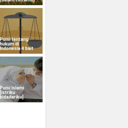
Puisi tentang
hukum di
Indonesia 4 bait
Puisi Islami
[istriku
bidadariku]