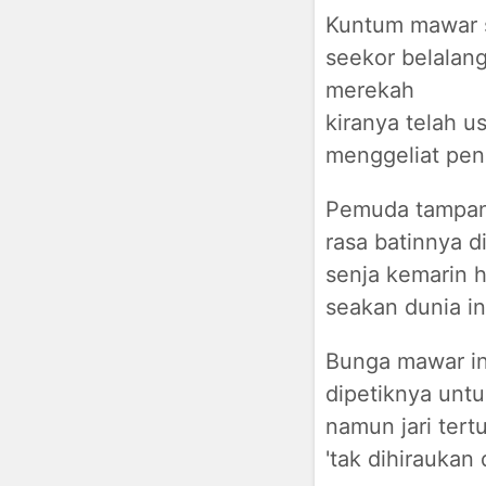
Kuntum mawar s
seekor belalan
merekah
kiranya telah u
menggeliat pen
Pemuda tampan 
rasa batinnya 
senja kemarin h
seakan dunia in
Bunga mawar in
dipetiknya untu
namun jari tert
'tak dihirauka