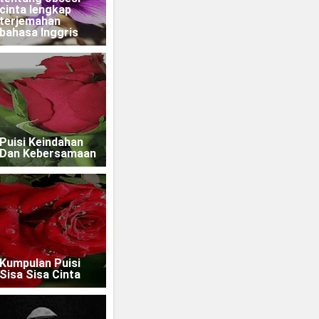
cinta lengkap
terjemahan
bahasa Inggris
Puisi Keindahan
Dan Kebersamaan
Kumpulan Puisi
Sisa Sisa Cinta