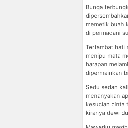
Bunga terbungk
dipersembahka
memetik buah 
di permadani su
Tertambat hati 
menipu mata m
harapan melam
dipermainkan b
Sedu sedan kalb
menanyakan ap
kesucian cinta
kiranya dewi du
Mawarku masih