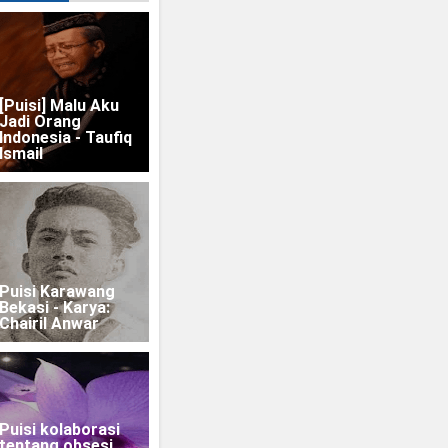
[Puisi] Malu Aku
Jadi Orang
Indonesia - Taufiq
Ismail
Puisi Karawang
Bekasi - Karya:
Chairil Anwar
Puisi kolaborasi
tentang obsesi