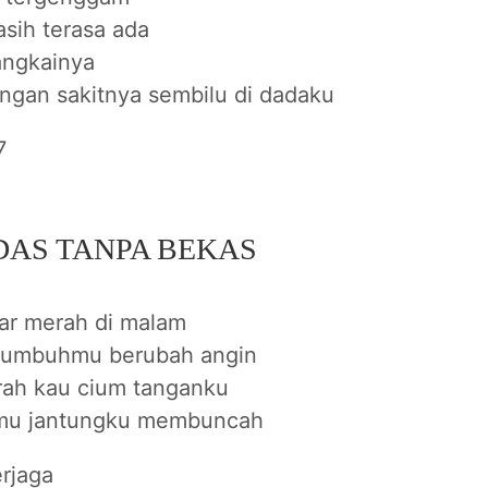
sih terasa ada
angkainya
ngan sakitnya sembilu di dadaku
7
DAS TANPA BEKAS
r merah di malam
tumbuhmu berubah angin
arah kau cium tanganku
mu jantungku membuncah
erjaga