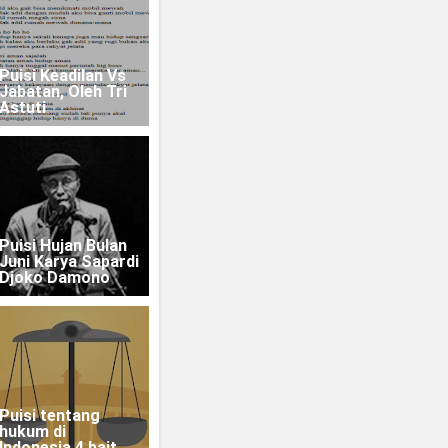
Puisi Keadilan Vs
Jabatan, Oleh Tri
Astuti
Puisi Hujan Bulan
Juni Karya Sapardi
Djoko Damono
Puisi tentang
hukum di
Indonesia 4 bait