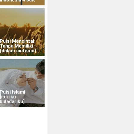
Puisi Mencintai
Tanpa Memiliki
(dalam cintamu)
Puisi Islami
[istriku
bidadariku]