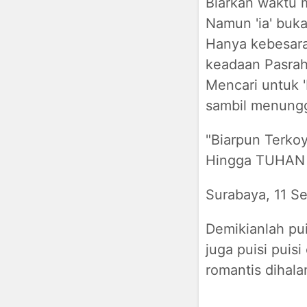
Biarkan waktu 
Namun 'ia' buk
Hanya kebesara
keadaan Pasrah
Mencari untuk 
sambil menungg
"Biarpun Terko
Hingga TUHAN m
Surabaya, 11 S
Demikianlah pui
juga puisi puisi
romantis dihala