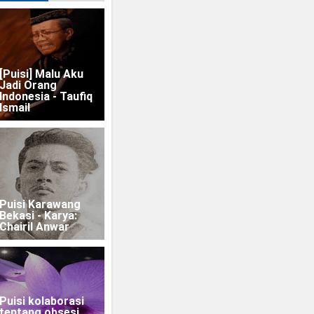
[Puisi] Malu Aku
Jadi Orang
Indonesia - Taufiq
Ismail
Puisi Karawang
Bekasi - Karya:
Chairil Anwar
Puisi kolaborasi
tentang obsesi