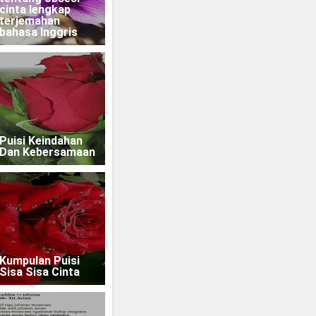
cinta lengkap
terjemahan
bahasa Inggris
Puisi Keindahan
Dan Kebersamaan
Kumpulan Puisi
Sisa Sisa Cinta