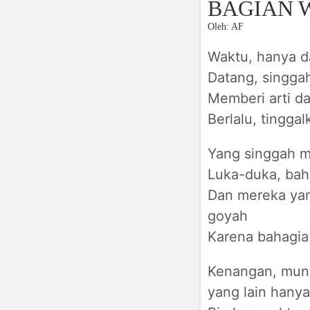
BAGIAN 
Oleh: AF
Waktu, hanya d
Datang, singga
Memberi arti da
Berlalu, tingg
Yang singgah m
Luka-duka, bah
Dan mereka yan
goyah
Karena bahagia
Kenangan, mung
yang lain hany