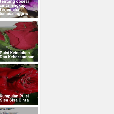
tentang obsesi
cinta lengkap
terjemahan
bahasa Inggris
Puisi Keindahan
Dan Kebersamaan
Kumpulan Puisi
Sisa Sisa Cinta