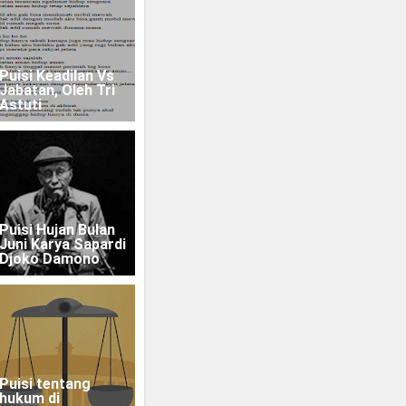
Puisi Keadilan Vs
Jabatan, Oleh Tri
Astuti
Puisi Hujan Bulan
Juni Karya Sapardi
Djoko Damono
Puisi tentang
hukum di