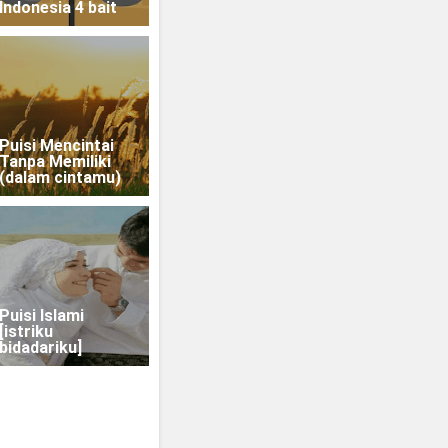
Indonesia 4 bait
Puisi Mencintai
Tanpa Memiliki
(dalam cintamu)
Puisi Islami
[istriku
bidadariku]