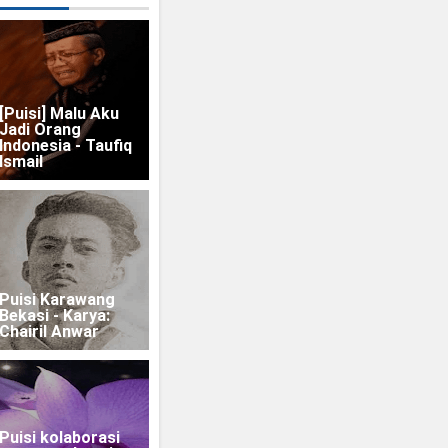
[Puisi] Malu Aku
Jadi Orang
Indonesia - Taufiq
Ismail
Puisi Karawang
Bekasi - Karya:
Chairil Anwar
Puisi kolaborasi