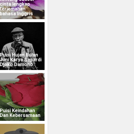
cinta lengkap
terjemahan
bahasa Inggris
Puisi Hujan Bulan
Juni Karya Sapardi
Djoko Damono
Puisi Keindahan
Dan Kebersamaan