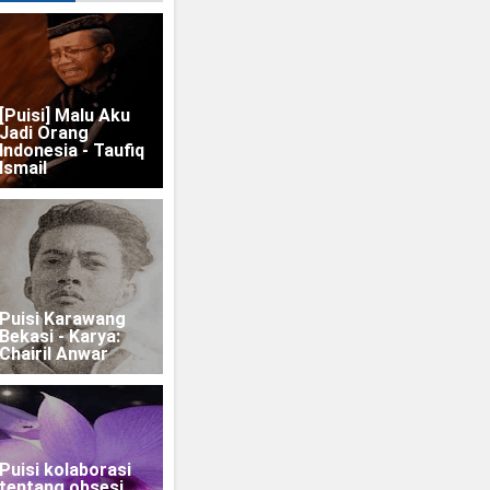
[Puisi] Malu Aku
Jadi Orang
Indonesia - Taufiq
Ismail
Puisi Karawang
Bekasi - Karya:
Chairil Anwar
Puisi kolaborasi
tentang obsesi