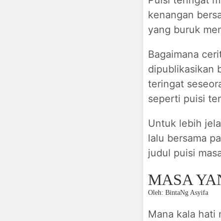
kenangan bersam
yang buruk men
Bagaimana cerit
dipublikasikan 
teringat seseor
seperti puisi t
Untuk lebih je
lalu bersama pa
judul puisi masa
MASA YA
Oleh: BintaNg Asyifa
Mana kala hati