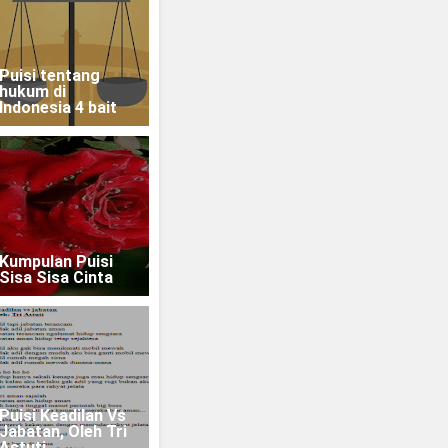
Puisi tentang
hukum di
Indonesia 4 bait
Kumpulan Puisi
Sisa Sisa Cinta
Puisi Keadilan Vs
Jabatan, Oleh Tri
Astuti