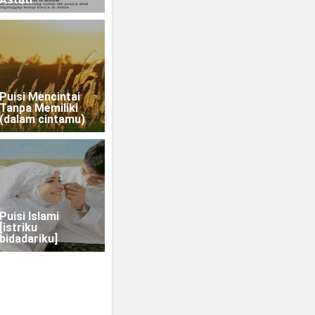
Puisi Mencintai
Tanpa Memiliki
(dalam cintamu)
Puisi Islami
[istriku
bidadariku]