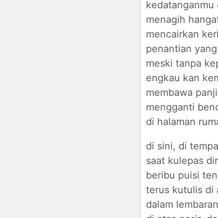
kedatanganmu d
menagih hangat
mencairkan ker
penantian yang
meski tanpa ke
engkau kan kem
membawa panji
mengganti bend
di halaman ruma
di sini, di temp
saat kulepas di
beribu puisi te
terus kutulis di
dalam lembara