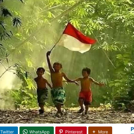
P
Twitter
WhatsApp
Pinterest
More