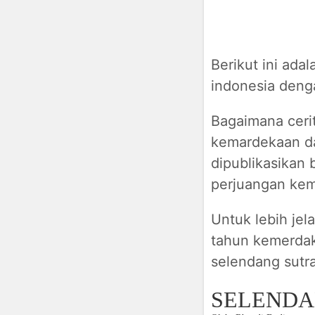
Berikut ini ad
indonesia denga
Bagaimana ceri
kemardekaan da
dipublikasikan b
perjuangan ke
Untuk lebih jel
tahun kemerdaka
selendang sutra
SELENDA