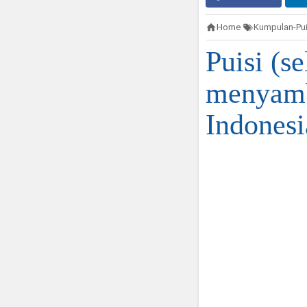
Home
Kumpulan-Pui
Puisi (s
menyamb
Indonesi