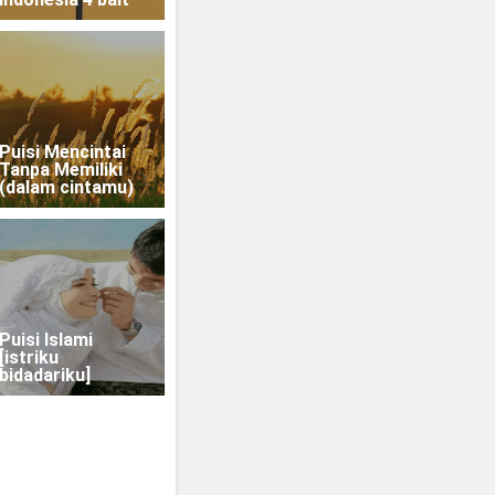
Puisi Mencintai
Tanpa Memiliki
(dalam cintamu)
Puisi Islami
[istriku
bidadariku]