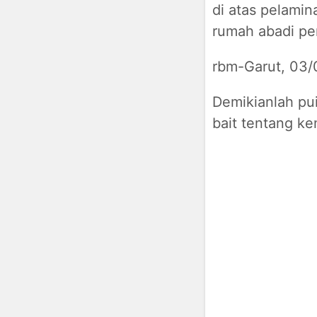
di atas pelamin
rumah abadi p
rbm-Garut, 03/
Demikianlah pui
bait tentang ke