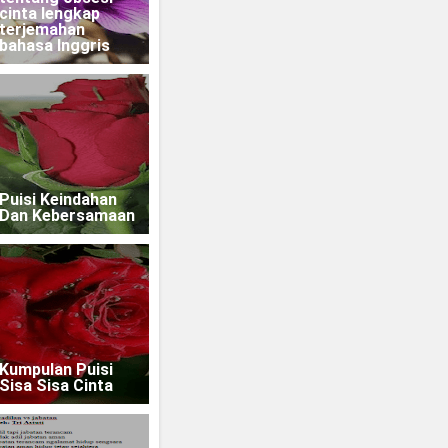
cinta lengkap
terjemahan
bahasa Inggris
Puisi Keindahan
Dan Kebersamaan
Kumpulan Puisi
Sisa Sisa Cinta