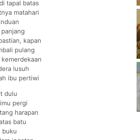
i tapal batas
nya matahari
induan
 panjang
pastian, kapan
bali pulang
 kemerdekaan
era lusuh
h ibu pertiwi
at dulu
rimu pergi
ntang harapan
 atas batu
n buku