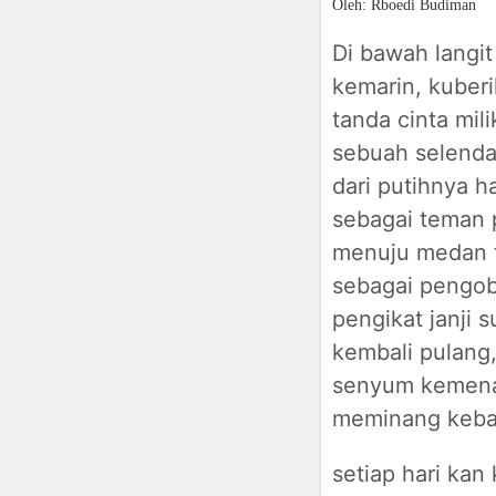
Oleh: Rboedi Budiman
Di bawah langi
kemarin, kuber
tanda cinta mil
sebuah selenda
dari putihnya ha
sebagai teman 
menuju medan 
sebagai pengob
pengikat janji 
kembali pulang,
senyum kemen
meminang keba
setiap hari kan