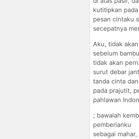
di atas pasir, d
kutitipkan pada
pesan cintaku 
secepatnya m
Aku, tidak aka
sebelum bambu 
tidak akan per
surut debar ja
tanda cinta dan
pada prajutit, 
pahlawan Indon
; bawalah kemb
pemberianku
sebagai mahar, 