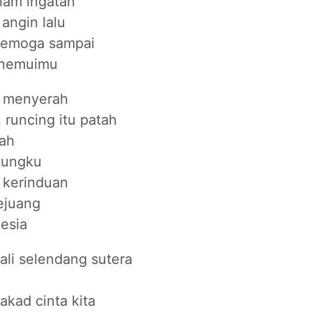
alam ingatan
 angin lalu
semoga sampai
enemuimu
n menyerah
runcing itu patah
nah
ntungku
 kerinduan
pejuang
esia
ali selendang sutera
akad cinta kita