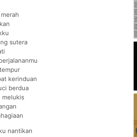
t merah
ikan
ikku
ng sutera
ti
perjalananmu
tempur
at kerinduan
suci berdua
 melukis
angan
hagiaan
 ku nantikan