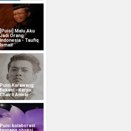
[Puisi] Malu Aku
Jadi Orang
Indonesia - Taufiq
Ismail
Puisi Karawang
Bekasi - Karya:
Chairil Anwar
Puisi kolaborasi
tentang obsesi