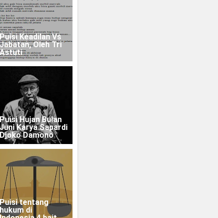
Puisi Keadilan Vs
Jabatan, Oleh Tri
Astuti
Puisi Hujan Bulan
Juni Karya Sapardi
Djoko Damono
Puisi tentang
hukum di
Indonesia 4 bait